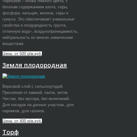
Чернозем – почва темного цвета, с
богатым содержанием азота, серы,
фосфора, кальция, железа, серы и
гумуса. Это обеспечивает уникальные
свойства и плодородность грунта,
отличную водо-, воздухопроницаемость,
нейтральность ко многих химическим
веществам.
Цена: от 500 р/м.куб.
Земля плодородная
Верховой слой с сельхозугодий.
Просеяная от камней, палок, веток.
Чистая, без мусора, без включений.
Для посадок на дачных участках, для
парников, для газонов.
Цена: от 400 р/м.куб.
Торф