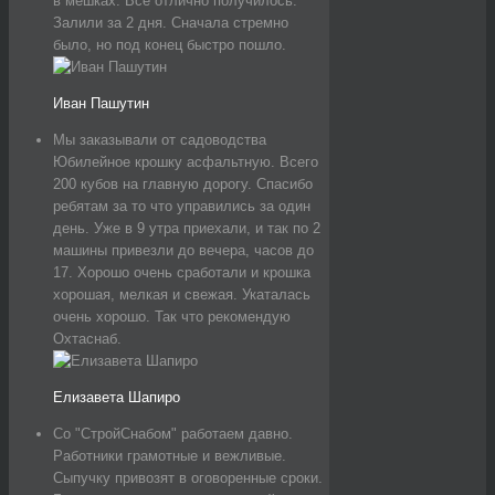
в мешках. Все отлично получилось.
Залили за 2 дня. Сначала стремно
было, но под конец быстро пошло.
Иван Пашутин
Мы заказывали от садоводства
Юбилейное крошку асфальтную. Всего
200 кубов на главную дорогу. Спасибо
ребятам за то что управились за один
день. Уже в 9 утра приехали, и так по 2
машины привезли до вечера, часов до
17. Хорошо очень сработали и крошка
хорошая, мелкая и свежая. Укаталась
очень хорошо. Так что рекомендую
Охтаснаб.
Елизавета Шапиро
Со "СтройСнабом" работаем давно.
Работники грамотные и вежливые.
Сыпучку привозят в оговоренные сроки.