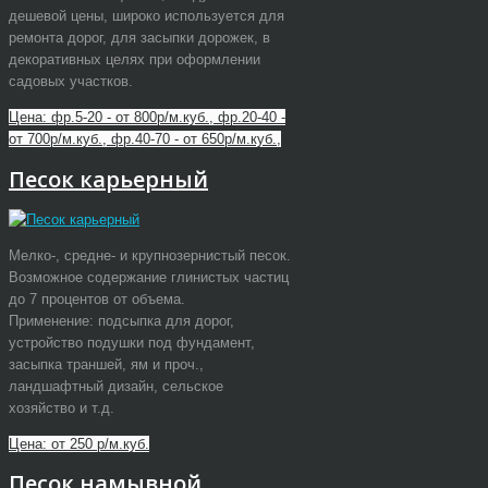
дешевой цены, широко используется для
ремонта дорог, для засыпки дорожек, в
декоративных целях при оформлении
садовых участков.
Цена: фр.5-20 - от 800р/м.куб., фр.20-40 -
от 700р/м.куб., фр.40-70 - от 650р/м.куб.,
Песок карьерный
Мелко-, средне- и крупнозернистый песок.
Возможное содержание глинистых частиц
до 7 процентов от объема.
Применение: подсыпка для дорог,
устройство подушки под фундамент,
засыпка траншей, ям и проч.,
ландшафтный дизайн, сельское
хозяйство и т.д.
Цена: от 250 р/м.куб.
Песок намывной