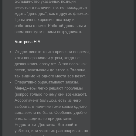
Большинство указанных позиций
имеются в наличии, т.е. не приходится
ждать "день-два", как в других фирмах.
Цены очень хорошие, поэтому и
работаем с ними. Работой довольны и
всем советуем с ними сотрудничать
Быстрова Н.А.
Из достоинств то что привезли вовремя,
хотя понервничали утром, когда не
дозвонились сразу же. А так песок как
песок, заказывали до этого в Эталоне,
так видимо из одного места все везут.
Оперативно обрабатывают заказы.
Менеджеры легко решают проблемы
(вопрос только почему они возникают).
Ассортимент большой, есть из чего
выбрать, в наличие тоже кроме одного
вида земли не было. Особенно удобно
оплата водителю при доставке.
Недостатки: Доставка. Выгоняйте
узбеков, или учите их разговаривать по-