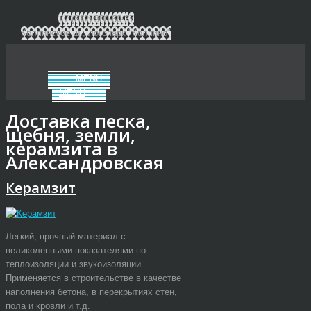
+7 (812) 900-60-37
Колпинское ш., логопарк "Колпино"
MENU
MENU
Доставка песка,
щебня, земли,
керамзита в
Александровская
Керамзит
Легкий, прочный материал с
великолепными показателями по
теплоизоляции и звукоизоляции.
Применяется в строительстве в качестве
наполнения бетона, в перекрытиях стен,
пола и кровли и т.д.