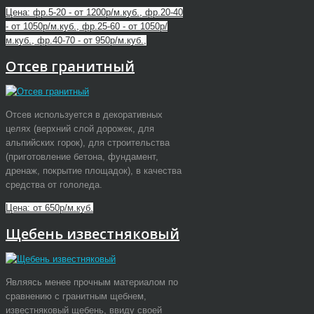
Цена: фр.5-20 - от 1200р/м.куб., фр.20-40
- от 1050р/м.куб., фр.25-60 - от 1050р/
м.куб., фр.40-70 - от 950р/м.куб.,
Отсев гранитный
Отсев используется в декоративных
целях (верхний слой дорожек, для
альпийских горок), для строительства
(приготовление бетона, фундамент,
дренаж, покрытие площадок), в качества
средства от гололеда.
Цена: от 650р/м.куб.
Щебень известняковый
Являясь менее прочным материалом по
сравнению с гранитным щебнем,
известняковый щебень, ввиду своей