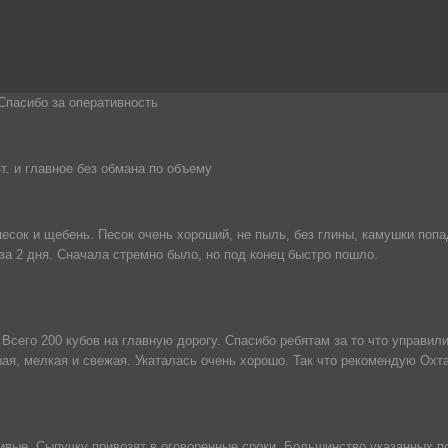
Спасибо за оперативность
. и главное без обмана по объему
есок и щебень. Песок очень хороший, не пыль, без глины, камушки поп
за 2 дня. Сначала стремно было, но под конец быстро пошло.
его 200 кубов на главную дорогу. Спасибо ребятам за то что управилис
шая, мелкая и свежая. Укаталась очень хорошо. Так что рекомендую Охт
вые. Сыпучку привозят в оговоренные сроки. Большинство указанных пози