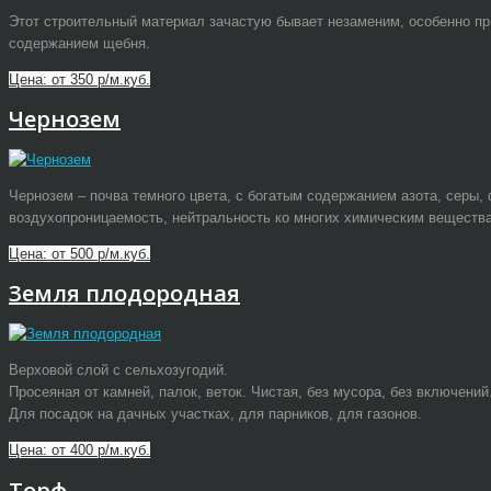
Этот строительный материал зачастую бывает незаменим, особенно при
содержанием щебня.
Цена: от 350 р/м.куб.
Чернозем
Чернозем – почва темного цвета, с богатым содержанием азота, серы,
воздухопроницаемость, нейтральность ко многих химическим веществ
Цена: от 500 р/м.куб.
Земля плодородная
Верховой слой с сельхозугодий.
Просеяная от камней, палок, веток. Чистая, без мусора, без включений
Для посадок на дачных участках, для парников, для газонов.
Цена: от 400 р/м.куб.
Торф