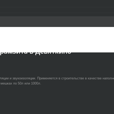
ерамзита в Девяткино
ции и звукоизоляции. Применяется в строительстве в качестве наполнен
 мешках по 50л или 1000л.