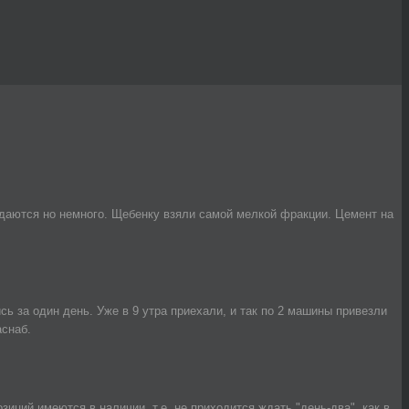
адаются но немного. Щебенку взяли самой мелкой фракции. Цемент на
ь за один день. Уже в 9 утра приехали, и так по 2 машины привезли
аснаб.
ций имеются в наличии, т.е. не приходится ждать "день-два", как в