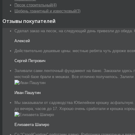
Песок строительный
(4)
Щебень гранитный и известковый
(3)
Отзывы покупателей
Сделал заказ на песок, на следующий день привезли до обеда. 
Алексей
Действительно дешевые цены. местные ребята чуть дороже возят
Сергей Петрович
Заливали сами ленточный фундамент на баню. Заказали здесь п
местной базе брали в мешках. Все отлично получилось. Залили 
Иван Пашутин
Мы заказывали от садоводства Юбилейное крошку асфальтную. Вс
до вечера, часов до 17. Хорошо очень сработали и крошка хоро
Елизавета Шапиро
Со "СтройСнабом" работаем давно. Работники грамотные и вежли