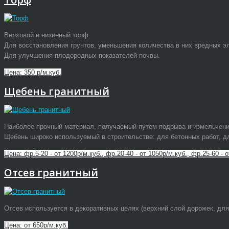
Верховой и низинный торф.
Для восстановления грунтов, уменьшения количества в них вредных э
Для улучшения плодородных показателей почвы.
Цена: 350 р/м.куб.
Щебень гранитный
Наиболее прочный материал, получаемый путем подрыва и измельчени
Щебень широко используемый в строительстве: для бетонных работ, дл
Цена: фр.5-20 - от 1200р/м.куб., фр.20-40 - от 1050р/м.куб., фр.25-60 - о
Отсев гранитный
Отсев используется в декоративных целях (верхний слой дорожек, для 
Цена: от 650р/м.куб.