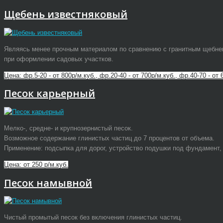
Щебень известняковый
Являясь менее прочным материалом по сравнению с гранитным щебнем,
при оформлении садовых участков.
Цена: фр.5-20 - от 800р/м.куб., фр.20-40 - от 700р/м.куб., фр.40-70 - от 
Песок карьерный
Мелко-, средне- и крупнозернистый песок.
Возможное содержание глинистых частиц до 7 процентов от объема.
Применение: подсыпка для дорог, устройство подушки под фундамент, 
Цена: от 250 р/м.куб.
Песок намывной
Чистый промытый песок без включения глинистых частиц.