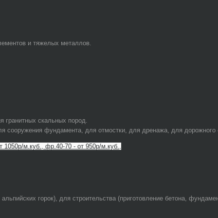
лементов и тяжелых металлов.
я гранитных скальных пород.
я сооружения фундамента, для отмостки, для дренажа, для дорожного с
т 1050р/м.куб., фр.40-70 - от 950р/м.куб.,
альпийских горок), для строительства (приготовление бетона, фундамен