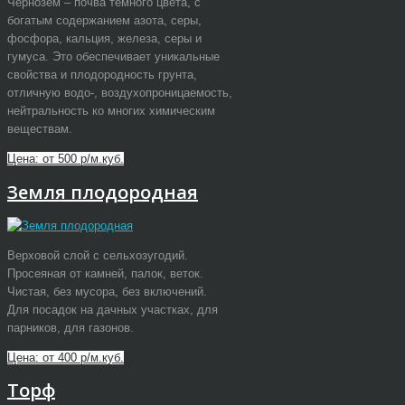
Чернозем – почва темного цвета, с
богатым содержанием азота, серы,
фосфора, кальция, железа, серы и
гумуса. Это обеспечивает уникальные
свойства и плодородность грунта,
отличную водо-, воздухопроницаемость,
нейтральность ко многих химическим
веществам.
Цена: от 500 р/м.куб.
Земля плодородная
Верховой слой с сельхозугодий.
Просеяная от камней, палок, веток.
Чистая, без мусора, без включений.
Для посадок на дачных участках, для
парников, для газонов.
Цена: от 400 р/м.куб.
Торф