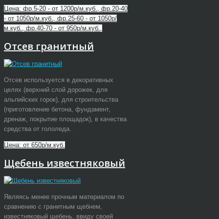
Цена: фр.5-20 - от 1200р/м.куб., фр.20-40
- от 1050р/м.куб., фр.25-60 - от 1050р/
м.куб., фр.40-70 - от 950р/м.куб.,
Отсев гранитный
Отсев используется в декоративных
целях (верхний слой дорожек, для
альпийских горок), для строительства
(приготовление бетона, фундамент,
дренаж, покрытие площадок), в качества
средства от гололеда.
Цена: от 650р/м.куб.
Щебень известняковый
Являясь менее прочным материалом по
сравнению с гранитным щебнем,
известняковый щебень, ввиду своей