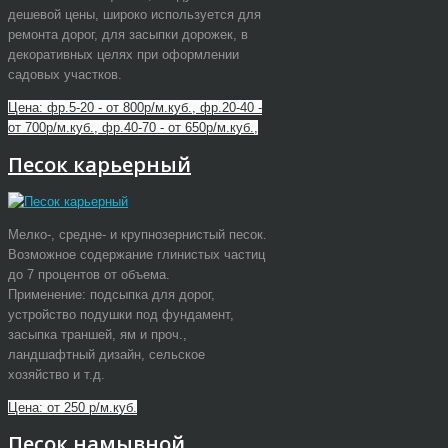
дешевой цены, широко используется для
ремонта дорог, для засыпки дорожек, в
декоративных целях при оформлении
садовых участков.
Цена: фр.5-20 - от 800р/м.куб., фр.20-40 -
от 700р/м.куб., фр.40-70 - от 650р/м.куб.,
Песок карьерный
Мелко-, средне- и крупнозернистый песок.
Возможное содержание глинистых частиц
до 7 процентов от объема.
Применение: подсыпка для дорог,
устройство подушки под фундамент,
засыпка траншей, ям и проч.,
ландшафтный дизайн, сельское
хозяйство и т.д.
Цена: от 250 р/м.куб.
Песок намывной