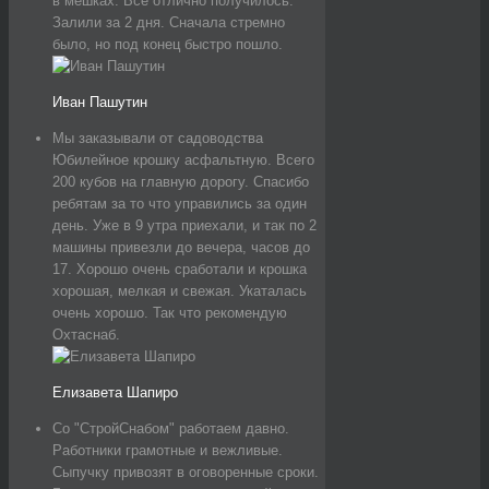
в мешках. Все отлично получилось.
Залили за 2 дня. Сначала стремно
было, но под конец быстро пошло.
Иван Пашутин
Мы заказывали от садоводства
Юбилейное крошку асфальтную. Всего
200 кубов на главную дорогу. Спасибо
ребятам за то что управились за один
день. Уже в 9 утра приехали, и так по 2
машины привезли до вечера, часов до
17. Хорошо очень сработали и крошка
хорошая, мелкая и свежая. Укаталась
очень хорошо. Так что рекомендую
Охтаснаб.
Елизавета Шапиро
Со "СтройСнабом" работаем давно.
Работники грамотные и вежливые.
Сыпучку привозят в оговоренные сроки.