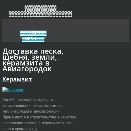
+7 (812) 900-60-37
Колпинское ш., логопарк "Колпино"
MENU
MENU
Доставка песка,
щебня, земли,
керамзита в
Авиагородок
Керамзит
Легкий, прочный материал с
великолепными показателями по
теплоизоляции и звукоизоляции.
Применяется в строительстве в качестве
наполнения бетона, в перекрытиях стен,
пола и кровли и т.д.