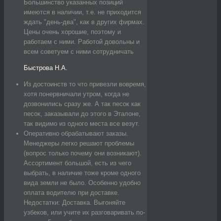
Большинство указанных позиций
имеются в наличии, т.е. не приходится
ждать "день-два", как в других фирмах.
Цены очень хорошие, поэтому и
работаем с ними. Работой довольны и
всем советуем с ними сотрудничать
Быстрова Н.А.
Из достоинств то что привезли вовремя,
хотя понервничали утром, когда не
дозвонились сразу же. А так песок как
песок, заказывали до этого в Эталоне,
так видимо из одного места все везут.
Оперативно обрабатывают заказы.
Менеджеры легко решают проблемы
(вопрос только почему они возникают).
Ассортимент большой, есть из чего
выбрать, в наличие тоже кроме одного
вида земли не было. Особенно удобно
оплата водителю при доставке.
Недостатки: Доставка. Выгоняйте
узбеков, или учите их разговаривать по-