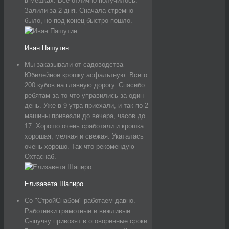
в мешках. Все отлично получилось.
Залили за 2 дня. Сначала стремно
было, но под конец быстро пошло.
Иван Пашутин
Мы заказывали от садоводства
Юбилейное крошку асфальтную. Всего
200 кубов на главную дорогу. Спасибо
ребятам за то что управились за один
день. Уже в 9 утра приехали, и так по 2
машины привезли до вечера, часов до
17. Хорошо очень сработали и крошка
хорошая, мелкая и свежая. Укаталась
очень хорошо. Так что рекомендую
Охтаснаб.
Елизавета Шапиро
Со "СтройСнабом" работаем давно.
Работники грамотные и вежливые.
Сыпучку привозят в оговоренные сроки.