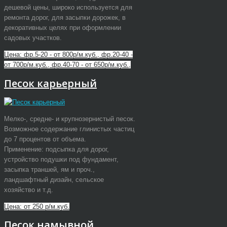
дешевой цены, широко используется для
ремонта дорог, для засыпки дорожек, в
декоративных целях при оформлении
садовых участков.
Цена: фр.5-20 - от 800р/м.куб., фр.20-40 -
от 700р/м.куб., фр.40-70 - от 650р/м.куб.,
Песок карьерный
Мелко-, средне- и крупнозернистый песок.
Возможное содержание глинистых частиц
до 7 процентов от объема.
Применение: подсыпка для дорог,
устройство подушки под фундамент,
засыпка траншей, ям и проч.,
ландшафтный дизайн, сельское
хозяйство и т.д.
Цена: от 250 р/м.куб.
Песок намывной