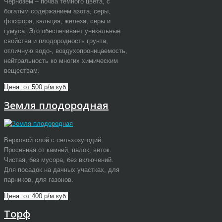
Чернозем – почва темного цвета, с
богатым содержанием азота, серы,
фосфора, кальция, железа, серы и
гумуса. Это обеспечивает уникальные
свойства и плодородность грунта,
отличную водо-, воздухопроницаемость,
нейтральность ко многих химическим
веществам.
Цена: от 500 р/м.куб.
Земля плодородная
Верховой слой с сельхозугодий.
Просеяная от камней, палок, веток.
Чистая, без мусора, без включений.
Для посадок на дачных участках, для
парников, для газонов.
Цена: от 400 р/м.куб.
Торф