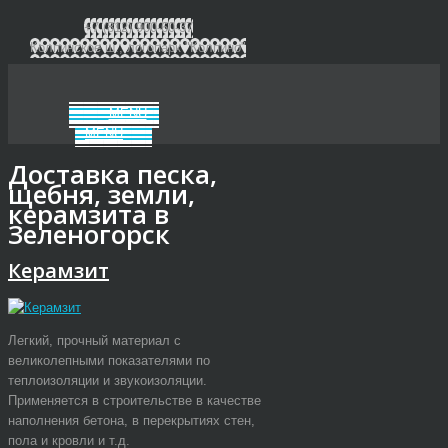
+7 (812) 900-60-37
Колпинское ш., логопарк "Колпино"
MENU
MENU
Доставка песка,
щебня, земли,
керамзита в
Зеленогорск
Керамзит
Легкий, прочный материал с
великолепными показателями по
теплоизоляции и звукоизоляции.
Применяется в строительстве в качестве
наполнения бетона, в перекрытиях стен,
пола и кровли и т.д.