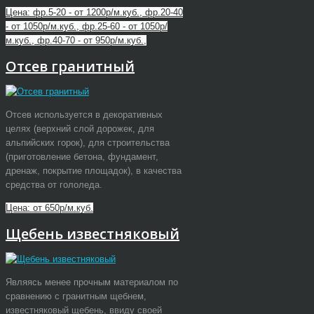
Цена: фр.5-20 - от 1200р/м.куб., фр.20-40
- от 1050р/м.куб., фр.25-60 - от 1050р/
м.куб., фр.40-70 - от 950р/м.куб.,
Отсев гранитный
Отсев используется в декоративных
целях (верхний слой дорожек, для
альпийских горок), для строительства
(приготовление бетона, фундамент,
дренаж, покрытие площадок), в качества
средства от гололеда.
Цена: от 650р/м.куб.
Щебень известняковый
Являясь менее прочным материалом по
сравнению с гранитным щебнем,
известняковый щебень, ввиду своей