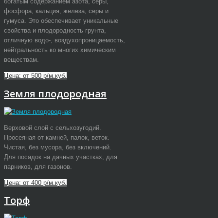
богатым содержанием азота, серы,
фосфора, кальция, железа, серы и
гумуса. Это обеспечивает уникальные
свойства и плодородность грунта,
отличную водо-, воздухопроницаемость,
нейтральность ко многих химическим
веществам.
Цена: от 500 р/м.куб.
Земля плодородная
Верховой слой с сельхозугодий.
Просеяная от камней, палок, веток.
Чистая, без мусора, без включений.
Для посадок на дачных участках, для
парников, для газонов.
Цена: от 400 р/м.куб.
Торф