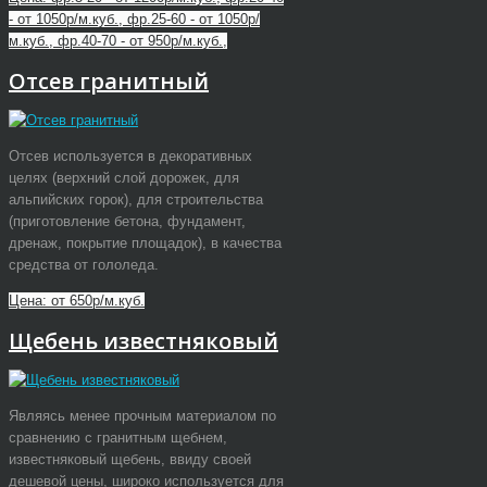
- от 1050р/м.куб., фр.25-60 - от 1050р/
м.куб., фр.40-70 - от 950р/м.куб.,
Отсев гранитный
Отсев используется в декоративных
целях (верхний слой дорожек, для
альпийских горок), для строительства
(приготовление бетона, фундамент,
дренаж, покрытие площадок), в качества
средства от гололеда.
Цена: от 650р/м.куб.
Щебень известняковый
Являясь менее прочным материалом по
сравнению с гранитным щебнем,
известняковый щебень, ввиду своей
дешевой цены, широко используется для