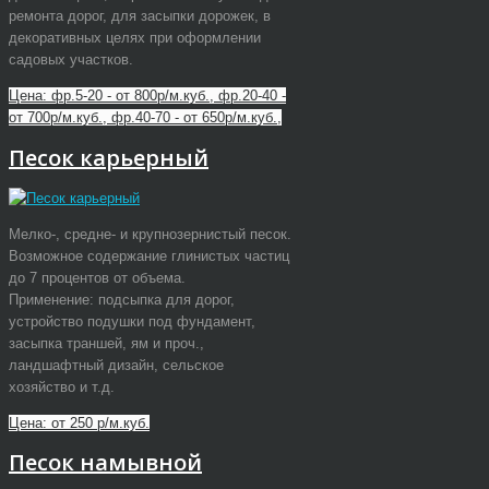
ремонта дорог, для засыпки дорожек, в
декоративных целях при оформлении
садовых участков.
Цена: фр.5-20 - от 800р/м.куб., фр.20-40 -
от 700р/м.куб., фр.40-70 - от 650р/м.куб.,
Песок карьерный
Мелко-, средне- и крупнозернистый песок.
Возможное содержание глинистых частиц
до 7 процентов от объема.
Применение: подсыпка для дорог,
устройство подушки под фундамент,
засыпка траншей, ям и проч.,
ландшафтный дизайн, сельское
хозяйство и т.д.
Цена: от 250 р/м.куб.
Песок намывной