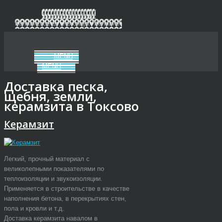
+7 (812) 900-60-37
Колпинское ш., логопарк "Колпино"
MENU
MENU
Доставка песка,
щебня, земли,
керамзита в Токсово
Керамзит
Легкий, прочный материал с
великолепными показателями по
теплоизоляции и звукоизоляции.
Применяется в строительстве в качестве
наполнения бетона, в перекрытиях стен,
пола и кровли и т.д.
Доставка керамзита навалом в