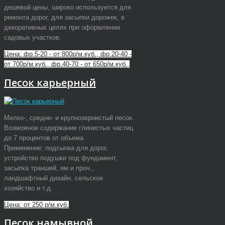
дешевой цены, широко используется для
ремонта дорог, для засыпки дорожек, в
декоративных целях при оформлении
садовых участков.
Цена: фр.5-20 - от 800р/м.куб., фр.20-40 -
от 700р/м.куб., фр.40-70 - от 650р/м.куб.,
Песок карьерный
Мелко-, средне- и крупнозернистый песок.
Возможное содержание глинистых частиц
до 7 процентов от объема.
Применение: подсыпка для дорог,
устройство подушки под фундамент,
засыпка траншей, ям и проч.,
ландшафтный дизайн, сельское
хозяйство и т.д.
Цена: от 250 р/м.куб.
Песок намывной