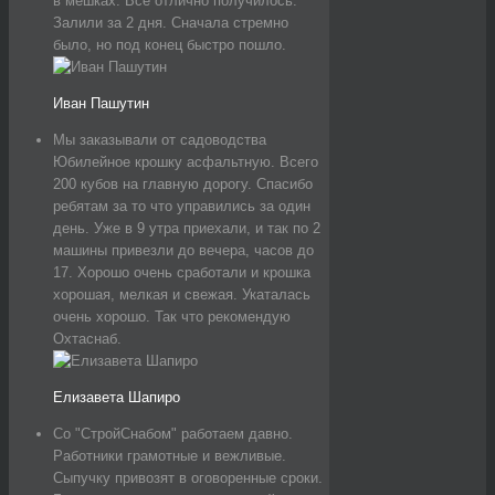
в мешках. Все отлично получилось.
Залили за 2 дня. Сначала стремно
было, но под конец быстро пошло.
Иван Пашутин
Мы заказывали от садоводства
Юбилейное крошку асфальтную. Всего
200 кубов на главную дорогу. Спасибо
ребятам за то что управились за один
день. Уже в 9 утра приехали, и так по 2
машины привезли до вечера, часов до
17. Хорошо очень сработали и крошка
хорошая, мелкая и свежая. Укаталась
очень хорошо. Так что рекомендую
Охтаснаб.
Елизавета Шапиро
Со "СтройСнабом" работаем давно.
Работники грамотные и вежливые.
Сыпучку привозят в оговоренные сроки.