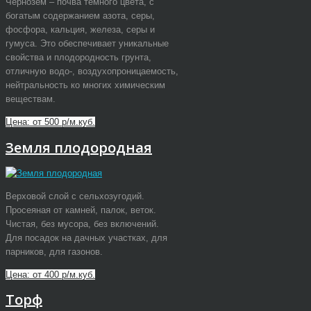
Чернозем – почва темного цвета, с
богатым содержанием азота, серы,
фосфора, кальция, железа, серы и
гумуса. Это обеспечивает уникальные
свойства и плодородность грунта,
отличную водо-, воздухопроницаемость,
нейтральность ко многих химическим
веществам.
Цена: от 500 р/м.куб.
Земля плодородная
Верховой слой с сельхозугодий.
Просеяная от камней, палок, веток.
Чистая, без мусора, без включений.
Для посадок на дачных участках, для
парников, для газонов.
Цена: от 400 р/м.куб.
Торф