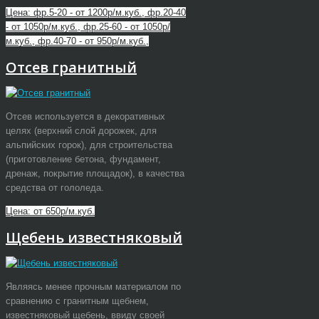
Цена: фр.5-20 - от 1200р/м.куб., фр.20-40
- от 1050р/м.куб., фр.25-60 - от 1050р/
м.куб., фр.40-70 - от 950р/м.куб.,
Отсев гранитный
Отсев используется в декоративных
целях (верхний слой дорожек, для
альпийских горок), для строительства
(приготовление бетона, фундамент,
дренаж, покрытие площадок), в качества
средства от гололеда.
Цена: от 650р/м.куб.
Щебень известняковый
Являясь менее прочным материалом по
сравнению с гранитным щебнем,
известняковый щебень, ввиду своей