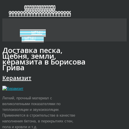
+7 (812) 900-60-37
Колпинское ш., логопарк "Колпино"
MENU
MENU
Доставка песка,
щебня, земли,
керамзита в Борисова
Грива
Керамзит
Легкий, прочный материал с
великолепными показателями по
теплоизоляции и звукоизоляции.
Применяется в строительстве в качестве
наполнения бетона, в перекрытиях стен,
пола и кровли и т.д.