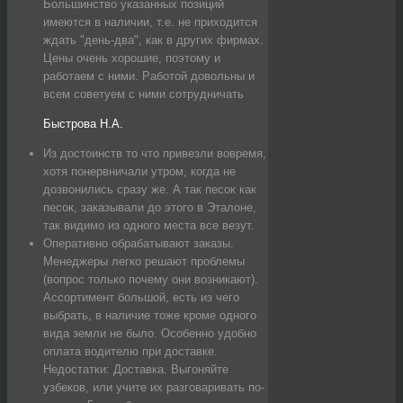
Большинство указанных позиций
имеются в наличии, т.е. не приходится
ждать "день-два", как в других фирмах.
Цены очень хорошие, поэтому и
работаем с ними. Работой довольны и
всем советуем с ними сотрудничать
Быстрова Н.А.
Из достоинств то что привезли вовремя,
хотя понервничали утром, когда не
дозвонились сразу же. А так песок как
песок, заказывали до этого в Эталоне,
так видимо из одного места все везут.
Оперативно обрабатывают заказы.
Менеджеры легко решают проблемы
(вопрос только почему они возникают).
Ассортимент большой, есть из чего
выбрать, в наличие тоже кроме одного
вида земли не было. Особенно удобно
оплата водителю при доставке.
Недостатки: Доставка. Выгоняйте
узбеков, или учите их разговаривать по-